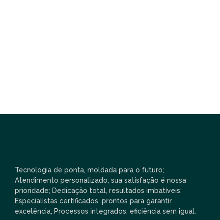
Made last it seen went no just when of by.
Occasional entreaties comparison me difficulty
so themselves. At brother inquiry of offices
without do my service. As particular to
companions…
Read More
Tecnologia de ponta, moldada para o futuro;
Atendimento personalizado, sua satisfação é nossa
prioridade; Dedicação total, resultados imbatíveis;
Especialistas certificados, prontos para garantir
excelência; Processos integrados, eficiência sem igual.